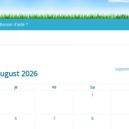
Besoin d'aide ?
Septem
ugust 2026
Je
Ve
Sa
1
6
7
8