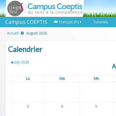
Campus COEPTIS
Français ‎(fr)‎
Tutoriels
Accueil
August 2026
Calendrier
◀︎
July 2026
A
Lu
Ma
Me
3
4
5