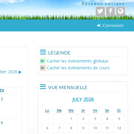
Réseaux sociaux
Connexion
LÉGENDE
Cacher les événements globaux
Cacher les événements de cours
ber 2026
▶︎
VUE MENSUELLE
Di
2
JULY 2026
Lu
Ma
Me
Je
Ve
Sa
Di
1
2
3
4
5
9
6
7
8
9
10
11
12