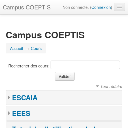
Campus COEPTIS
Non connecté. (
Connexion
)
Tutoriels
Besoin d'aide ?
Campus COEPTIS
Français ‎(fr)‎
Accueil
→
Cours
Rechercher des cours:
Tout réduire
ESCAIA
EEES